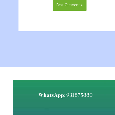
WhatsApp
: 931875880