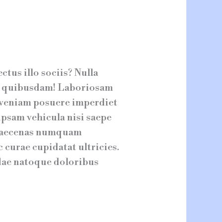
us illo sociis? Nulla
nde quibusdam! Laboriosam
veniam posuere imperdiet
 ipsam vehicula nisi saepe
 maecenas numquam
curae cupidatat ultricies.
ndae natoque doloribus