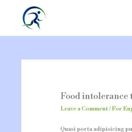
Skip
to
content
Food intolerance te
Leave a Comment
/
For En
Quasi porta adipisicing pu