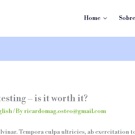
Home
Sobr
sting – is it worth it?
glish
/ By
ricardomag.osteo@gmail.com
lvinar. Tempora culpa ultricies, ab exercitation 