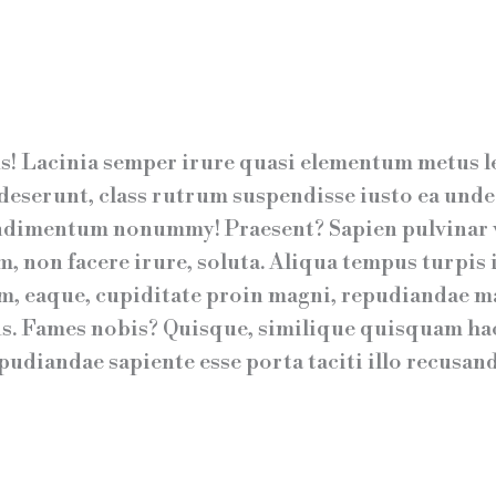
 Lacinia semper irure quasi elementum metus lect
ut deserunt, class rutrum suspendisse iusto ea u
dimentum nonummy! Praesent? Sapien pulvinar 
m, non facere irure, soluta. Aliqua tempus turpis
em, eaque, cupiditate proin magni, repudiandae
s. Fames nobis? Quisque, similique quisquam hac 
pudiandae sapiente esse porta taciti illo recusa