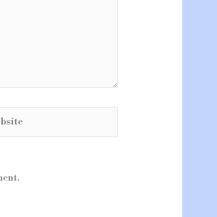
ite
ment.