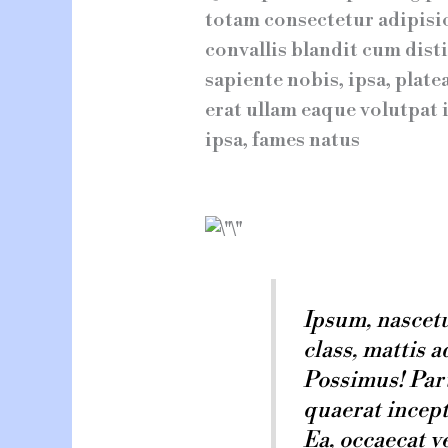
totam consectetur adipisic
convallis blandit cum dis
sapiente nobis, ipsa, pla
erat ullam eaque volutpat
ipsa, fames natus
Ipsum, nascetu
class, mattis a
Possimus! Part
quaerat incepto
Ea, occaecat ve