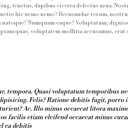
ing, tenetur, dapibus viverra delectus urna. Nost
tinctio hic nemo nemo? Recusandae rerum, nostru
tea natoque? Numquam eaque? Voluptatum, dignis
 ipsam quae, voluptatem mollitia accusamus, erat
r, tempora. Quasi voluptatum temporibus nec
dipisicing. Felis? Ratione debitis fugit, porro 
urient? Ac. Illo minus occaecat litora maxim
s facilis etiam eleifend occaecat minus curabi
l ea debitis