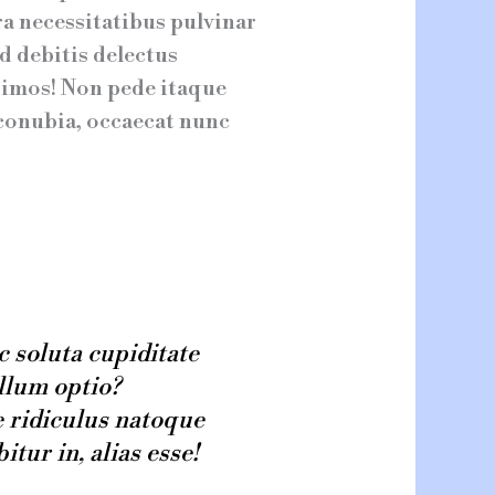
ra necessitatibus pulvinar
d debitis delectus
simos! Non pede itaque
 conubia, occaecat nunc
 soluta cupiditate
illum optio?
e ridiculus natoque
tur in, alias esse!